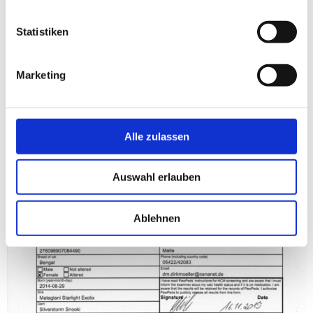
Statistiken
Fairytales HCM-, PKD-,
Marketing
Pk-def- Tests
Alle zulassen
Auswahl erlauben
Ablehnen